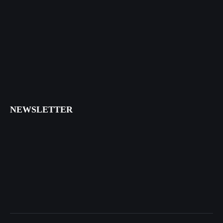
NEWSLETTER
I agree that my submitted data is being collected and stored.