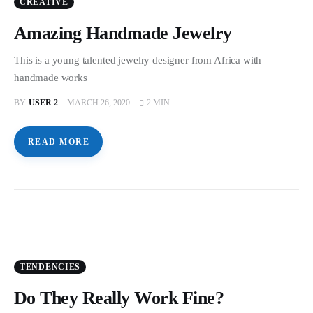
CREATIVE
Amazing Handmade Jewelry
This is a young talented jewelry designer from Africa with
handmade works
BY
USER 2
MARCH 26, 2020
2 MIN
READ MORE
TENDENCIES
Do They Really Work Fine?