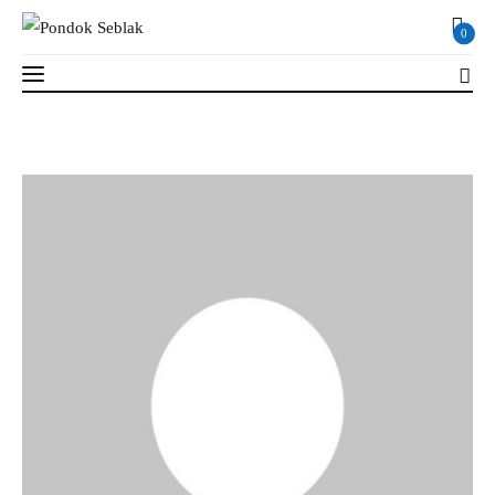
0
0
Profil
Berita
Kajian
Ruang Santri
PSB