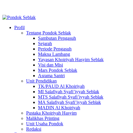
Profil
Tentang Pondok Seblak
Sambutan Pengasuh
Sejarah
Periode Pengasuh
Makna Lambang
Yayasan Khoiriyah Hasyim Seblak
Visi dan Misi
Mars Pondok Seblak
Asrama Santri
Unit Pendidikan
TK/PAUD Al Khoiriyah
MI Salafiyah Syafi’iyyah Seblak
MTS Salafiyah Syafi’iyyah Seblak
MA Salafiyah Syafi’iyyah Seblak
MADIN Al Khoiriyah
Pustaka Khoiriyah Hasyim
Malikhas Printing
Unit Usaha Pondok
Redaksi