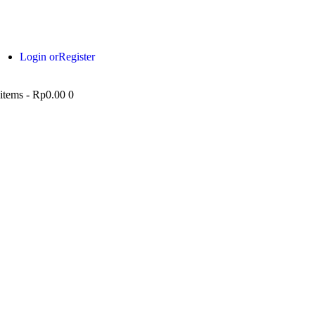
Login or
Register
 items
-
Rp0.00
0