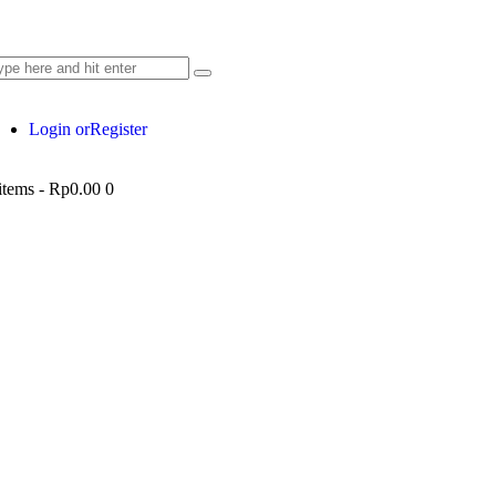
Login or
Register
items
-
Rp0.00
0