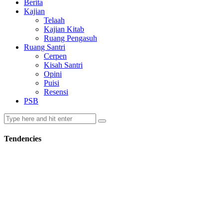
Berita
Kajian
Telaah
Kajian Kitab
Ruang Pengasuh
Ruang Santri
Cerpen
Kisah Santri
Opini
Puisi
Resensi
PSB
Tendencies