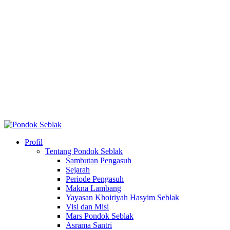
Profil
Tentang Pondok Seblak
Sambutan Pengasuh
Sejarah
Periode Pengasuh
Makna Lambang
Yayasan Khoiriyah Hasyim Seblak
Visi dan Misi
Mars Pondok Seblak
Asrama Santri