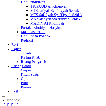
Unit Pendidikan
TK/PAUD Al Khoiriyah
MI Salafiyah Syafi’iyyah Seblak
MTS Salafiyah Syafi’iyyah Seblak
MA Salafiyah Syafi’iyyah Seblak
MADIN Al Khoiriyah
Pustaka Khoiriyah Hasyim
Malikhas Printing
Unit Usaha Pondok
Redaksi
Berita
Kajian
Telaah
Kajian Kitab
Ruang Pengasuh
Ruang Santri
Cerpen
Kisah Santri
Opini
Puisi
Resensi
PSB