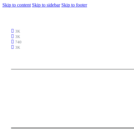
Skip to content
Skip to sidebar
Skip to footer
3K
3K
740
3K