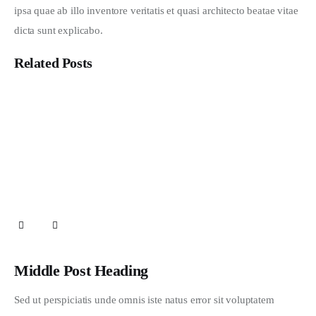
ipsa quae ab illo inventore veritatis et quasi architecto beatae vitae 
dicta sunt explicabo. 
Related Posts
Mau Jadi Apa Santri Kita?
San Francisco Art Gallery Grand Opening
Nature and Climate Shift in 2020
Middle Post Heading
Sed ut perspiciatis unde omnis iste natus error sit voluptatem 