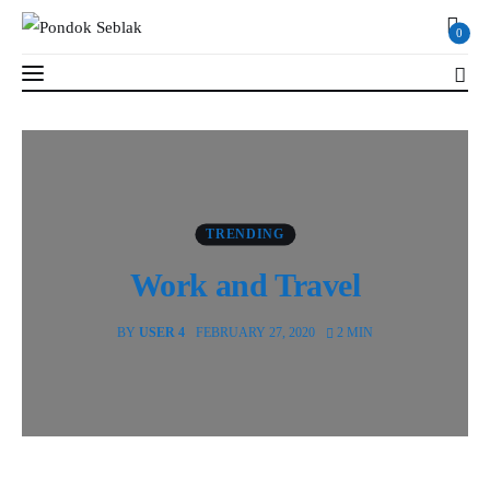
0
Work and Travel
2 MIN
Read Time
SHARE POST
Profil
TRENDING
Work and Travel
Berita
Kajian
BY
USER 4
FEBRUARY 27, 2020
2 MIN
Ruang Santri
PSB