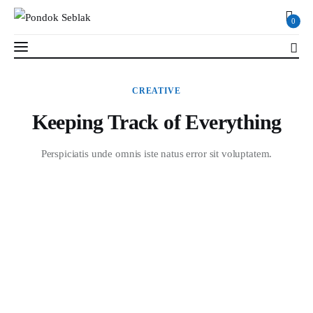
0
Keeping Track of Everything
CREATIVE
2 MIN
Read Time
SHARE POST
Keeping Track of Everything
Profil
Perspiciatis unde omnis iste natus error sit voluptatem.
Berita
Kajian
Ruang Santri
PSB