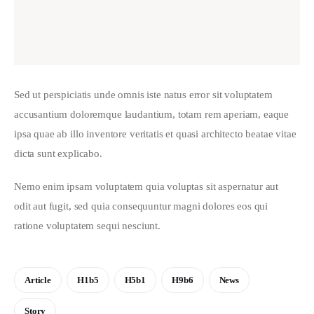
I agree that my submitted data is being collected and
stored.
Sed ut perspiciatis unde omnis iste natus error sit voluptatem 
accusantium doloremque laudantium, totam rem aperiam, eaque 
ipsa quae ab illo inventore veritatis et quasi architecto beatae vitae 
dicta sunt explicabo. 
Nemo enim ipsam voluptatem quia voluptas sit aspernatur aut 
odit aut fugit, sed quia consequuntur magni dolores eos qui 
ratione voluptatem sequi nesciunt.
Article
H1b5
H5b1
H9b6
News
Story