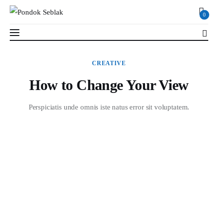
0
How to Change Your View
CREATIVE
2 MIN
Read Time
SHARE POST
How to Change Your View
Profil
Perspiciatis unde omnis iste natus error sit voluptatem.
Berita
Kajian
Ruang Santri
PSB