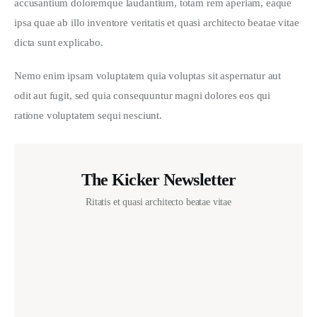
accusantium doloremque laudantium, totam rem aperiam, eaque 
ipsa quae ab illo inventore veritatis et quasi architecto beatae vitae 
dicta sunt explicabo. 
Nemo enim ipsam voluptatem quia voluptas sit aspernatur aut 
odit aut fugit, sed quia consequuntur magni dolores eos qui 
ratione voluptatem sequi nesciunt.
The Kicker Newsletter
Ritatis et quasi architecto beatae vitae
I agree that my submitted data is being collected and
stored.