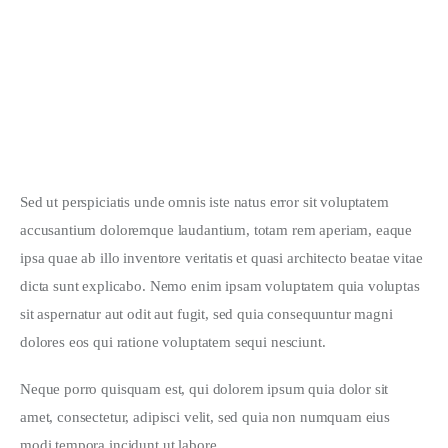
Mau Jadi Apa Santri Kita?
Automated Emotion Recognition: The Algorithm
How Machines are Reshaping the News Industry
Sed ut perspiciatis unde omnis iste natus error sit voluptatem 
accusantium doloremque laudantium, totam rem aperiam, eaque 
ipsa quae ab illo inventore veritatis et quasi architecto beatae vitae 
dicta sunt explicabo. Nemo enim ipsam voluptatem quia voluptas 
sit aspernatur aut odit aut fugit, sed quia consequuntur magni 
dolores eos qui ratione voluptatem sequi nesciunt.
Neque porro quisquam est, qui dolorem ipsum quia dolor sit 
amet, consectetur, adipisci velit, sed quia non numquam eius 
modi tempora incidunt ut labore.