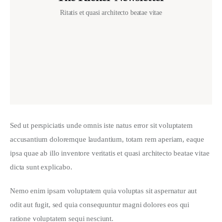
Ritatis et quasi architecto beatae vitae
I agree that my submitted data is being collected and
stored.
Sed ut perspiciatis unde omnis iste natus error sit voluptatem 
accusantium doloremque laudantium, totam rem aperiam, eaque 
ipsa quae ab illo inventore veritatis et quasi architecto beatae vitae 
dicta sunt explicabo. 
Nemo enim ipsam voluptatem quia voluptas sit aspernatur aut 
odit aut fugit, sed quia consequuntur magni dolores eos qui 
ratione voluptatem sequi nesciunt.