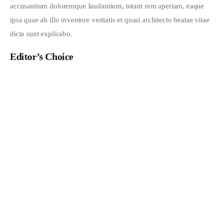
accusantium doloremque laudantium, totam rem aperiam, eaque 
ipsa quae ab illo inventore veritatis et quasi architecto beatae vitae 
dicta sunt explicabo. 
Editor’s Choice
What Do You Like to Wear?
JANUARY 28, 2020
Must-Have’s for a New Project
JANUARY 28, 2020