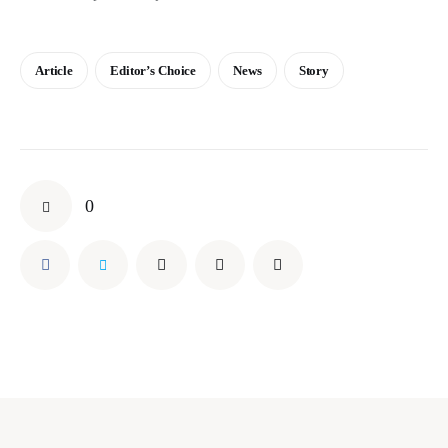
Article
Editor’s Choice
News
Story
0