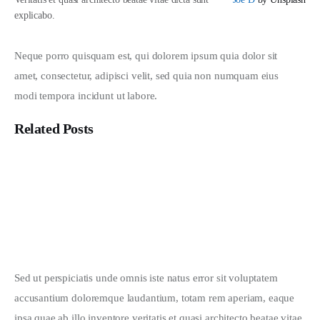
explicabo.
Neque porro quisquam est, qui dolorem ipsum quia dolor sit 
amet, consectetur, adipisci velit, sed quia non numquam eius 
modi tempora incidunt ut labore.
Related Posts
Mau Jadi Apa Santri Kita?
Automated Emotion Recognition: The Algorithm
How Machines are Reshaping the News Industry
Sed ut perspiciatis unde omnis iste natus error sit voluptatem 
accusantium doloremque laudantium, totam rem aperiam, eaque 
ipsa quae ab illo inventore veritatis et quasi architecto beatae vitae 