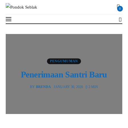
0
Penerimaan Santri Baru
2 MIN
Read Time
SHARE POST
Profil
PENGUMUMAN
Penerimaan Santri Baru
Berita
Kajian
BY
BRENDA
JANUARY 30, 2020
2 MIN
Ruang Santri
PSB