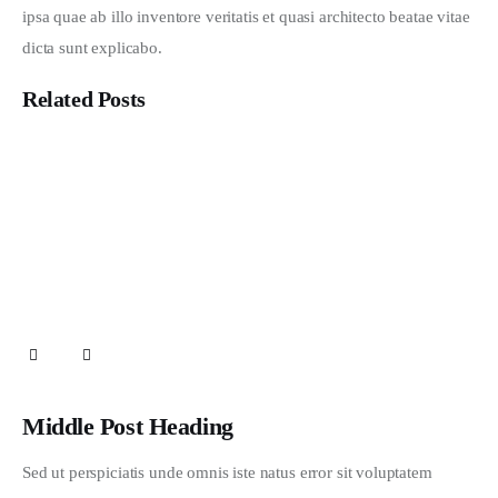
ipsa quae ab illo inventore veritatis et quasi architecto beatae vitae 
dicta sunt explicabo. 
Related Posts
Mau Jadi Apa Santri Kita?
San Francisco Art Gallery Grand Opening
Nature and Climate Shift in 2020
Middle Post Heading
Sed ut perspiciatis unde omnis iste natus error sit voluptatem 