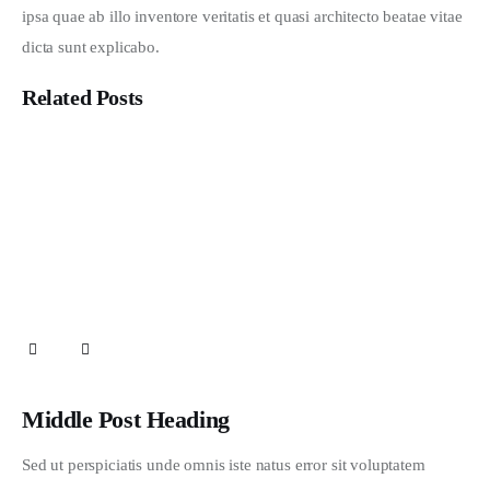
ipsa quae ab illo inventore veritatis et quasi architecto beatae vitae 
dicta sunt explicabo. 
Related Posts
Mau Jadi Apa Santri Kita?
San Francisco Art Gallery Grand Opening
Nature and Climate Shift in 2020
Middle Post Heading
Sed ut perspiciatis unde omnis iste natus error sit voluptatem 