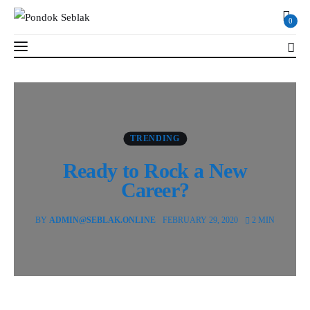
0
Ready to Rock a New Career?
2 MIN
Read Time
SHARE POST
TRENDING
Profil
Ready to Rock a New
Berita
Career?
Kajian
BY
ADMIN@SEBLAK.ONLINE
FEBRUARY 29, 2020
2 MIN
Ruang Santri
PSB