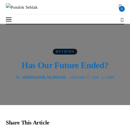
0
Has Our Future Ended?
4 MIN
Read Time
SHARE POST
REVIEWS
Profil
Has Our Future Ended?
Berita
BY
ADMIN@SEBLAK.ONLINE
JANUARY 17, 2020
4 MIN
Kajian
Ruang Santri
PSB
Share This Article