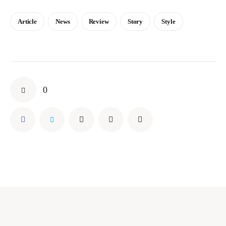
Article
News
Review
Story
Style
0