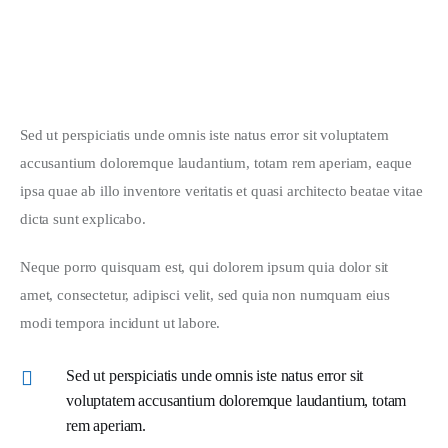
San Francisco Art Gallery Grand Opening
Nature and Climate Shift in 2020
Sed ut perspiciatis unde omnis iste natus error sit voluptatem 
accusantium doloremque laudantium, totam rem aperiam, eaque 
ipsa quae ab illo inventore veritatis et quasi architecto beatae vitae 
dicta sunt explicabo. 
Neque porro quisquam est, qui dolorem ipsum quia dolor sit 
amet, consectetur, adipisci velit, sed quia non numquam eius 
modi tempora incidunt ut labore.
Sed ut perspiciatis unde omnis iste natus error sit
voluptatem accusantium doloremque laudantium, totam
rem aperiam.