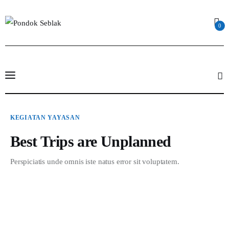
0
Profil
Best Trips are Unplanned
KEGIATAN YAYASAN
2 MIN
Read Time
Berita
SHARE POST
Best Trips are Unplanned
Kajian
Perspiciatis unde omnis iste natus error sit voluptatem.
Ruang Santri
PSB