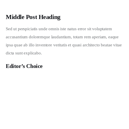
Middle Post Heading
Sed ut perspiciatis unde omnis iste natus error sit voluptatem 
accusantium doloremque laudantium, totam rem aperiam, eaque 
ipsa quae ab illo inventore veritatis et quasi architecto beatae vitae 
dicta sunt explicabo. 
Editor’s Choice
What Do You Like to Wear?
JANUARY 28, 2020
Must-Have’s for a New Project