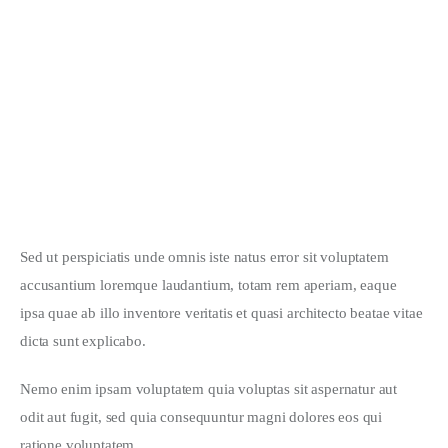
JANUARY 28, 2020
Simple Hairstyles for Long Hair
JANUARY 28, 2020
Sed ut perspiciatis unde omnis iste natus error sit voluptatem 
accusantium loremque laudantium, totam rem aperiam, eaque 
ipsa quae ab illo inventore veritatis et quasi architecto beatae vitae 
dicta sunt explicabo. 
Nemo enim ipsam voluptatem quia voluptas sit aspernatur aut 
odit aut fugit, sed quia consequuntur magni dolores eos qui 
ratione voluptatem.