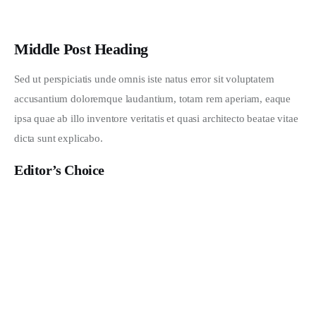
Middle Post Heading
Sed ut perspiciatis unde omnis iste natus error sit voluptatem 
accusantium doloremque laudantium, totam rem aperiam, eaque 
ipsa quae ab illo inventore veritatis et quasi architecto beatae vitae 
dicta sunt explicabo. 
Editor’s Choice
What Do You Like to Wear?
JANUARY 28, 2020