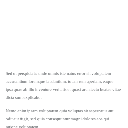
Must-Have’s for a New Project
JANUARY 28, 2020
Simple Hairstyles for Long Hair
JANUARY 28, 2020
Sed ut perspiciatis unde omnis iste natus error sit voluptatem 
accusantium loremque laudantium, totam rem aperiam, eaque 
ipsa quae ab illo inventore veritatis et quasi architecto beatae vitae 
dicta sunt explicabo. 
Nemo enim ipsam voluptatem quia voluptas sit aspernatur aut 
odit aut fugit, sed quia consequuntur magni dolores eos qui 
ratione voluptatem.