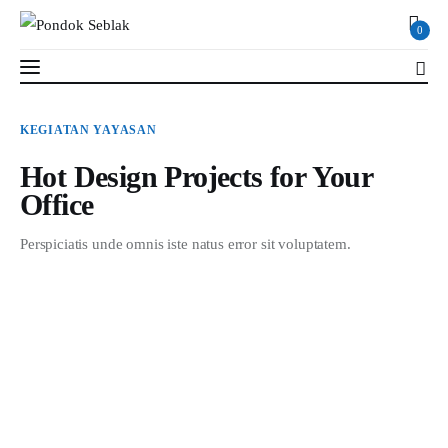
0
Hot Design Projects for Your Office
KEGIATAN YAYASAN
2 MIN
Read Time
SHARE POST
Hot Design Projects for Your
Office
Profil
Perspiciatis unde omnis iste natus error sit voluptatem.
Berita
Kajian
Ruang Santri
PSB