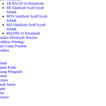
TK/PAUD Al Khoiriyah
MI Salafiyah Syafi’iyyah
Seblak
MTS Salafiyah Syafi’iyyah
Seblak
MA Salafiyah Syafi’iyyah
Seblak
MADIN Al Khoiriyah
ustaka Khoiriyah Hasyim
likhas Printing
nit Usaha Pondok
edaksi
elaah
jian Kitab
uang Pengasuh
antri
erpen
sah Santri
pini
isi
esensi