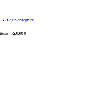
Login or
Register
 items
-
Rp0.00
0