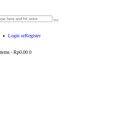
Login or
Register
items
-
Rp0.00
0