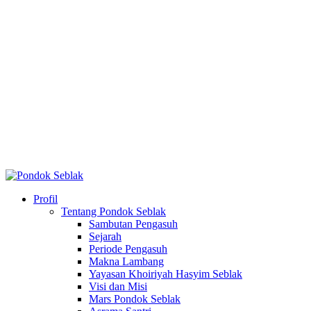
Profil
Tentang Pondok Seblak
Sambutan Pengasuh
Sejarah
Periode Pengasuh
Makna Lambang
Yayasan Khoiriyah Hasyim Seblak
Visi dan Misi
Mars Pondok Seblak