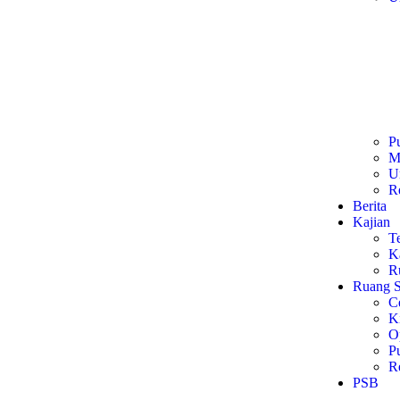
P
Ma
U
R
Berita
Kajian
T
Ka
R
Ruang S
C
Ki
O
Pu
R
PSB