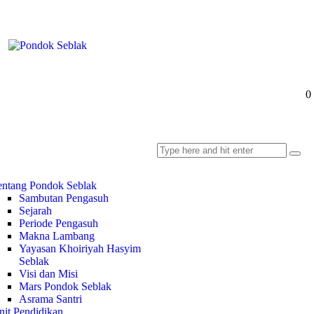
0
entang Pondok Seblak
Sambutan Pengasuh
Sejarah
Periode Pengasuh
Makna Lambang
Yayasan Khoiriyah Hasyim
Seblak
Visi dan Misi
Mars Pondok Seblak
Asrama Santri
nit Pendidikan