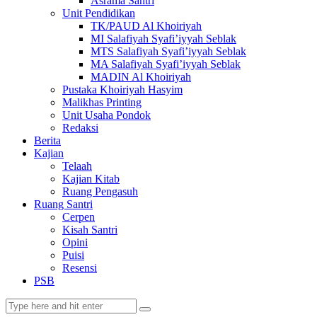
Asrama Santri
Unit Pendidikan
TK/PAUD Al Khoiriyah
MI Salafiyah Syafi’iyyah Seblak
MTS Salafiyah Syafi’iyyah Seblak
MA Salafiyah Syafi’iyyah Seblak
MADIN Al Khoiriyah
Pustaka Khoiriyah Hasyim
Malikhas Printing
Unit Usaha Pondok
Redaksi
Berita
Kajian
Telaah
Kajian Kitab
Ruang Pengasuh
Ruang Santri
Cerpen
Kisah Santri
Opini
Puisi
Resensi
PSB