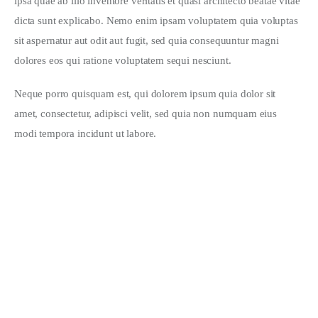
ipsa quae ab illo inventore veritatis et quasi architecto beatae vitae 
dicta sunt explicabo. Nemo enim ipsam voluptatem quia voluptas 
sit aspernatur aut odit aut fugit, sed quia consequuntur magni 
dolores eos qui ratione voluptatem sequi nesciunt.
Neque porro quisquam est, qui dolorem ipsum quia dolor sit 
amet, consectetur, adipisci velit, sed quia non numquam eius 
modi tempora incidunt ut labore.