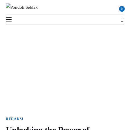
0
Unlocking the Power of Quantum Computing
with AI
3 MIN
Read Time
SHARE POST
Profil
Berita
Kajian
Ruang Santri
PSB
REDAKSI
Unlocking the Power of