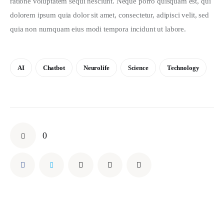
ratione voluptatem sequi nesciunt. Neque porro quisquam est, qui 
dolorem ipsum quia dolor sit amet, consectetur, adipisci velit, sed 
quia non numquam eius modi tempora incidunt ut labore.
AI
Chatbot
Neurolife
Science
Technology
0