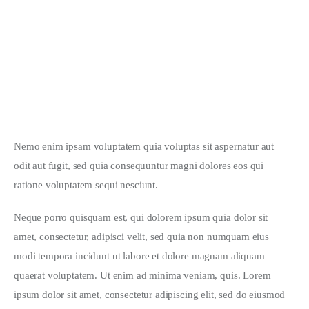
JANUARY 28, 2020
Must-Have’s for a New Project
JANUARY 28, 2020
Nemo enim ipsam voluptatem quia voluptas sit aspernatur aut 
odit aut fugit, sed quia consequuntur magni dolores eos qui 
ratione voluptatem sequi nesciunt.
Neque porro quisquam est, qui dolorem ipsum quia dolor sit 
amet, consectetur, adipisci velit, sed quia non numquam eius 
modi tempora incidunt ut labore et dolore magnam aliquam 
quaerat voluptatem. Ut enim ad minima veniam, quis. Lorem 
ipsum dolor sit amet, consectetur adipiscing elit, sed do eiusmod 