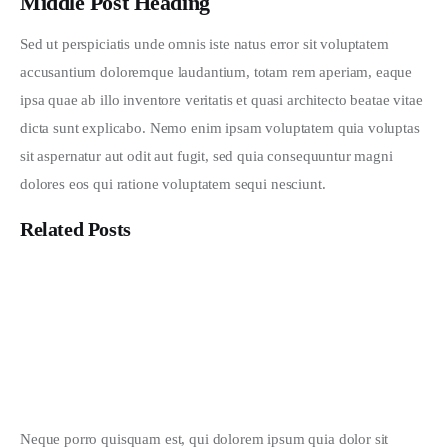
Middle Post Heading
Sed ut perspiciatis unde omnis iste natus error sit voluptatem 
accusantium doloremque laudantium, totam rem aperiam, eaque 
ipsa quae ab illo inventore veritatis et quasi architecto beatae vitae 
dicta sunt explicabo. Nemo enim ipsam voluptatem quia voluptas 
sit aspernatur aut odit aut fugit, sed quia consequuntur magni 
dolores eos qui ratione voluptatem sequi nesciunt.
Related Posts
Mau Jadi Apa Santri Kita?
Automated Emotion Recognition: The Algorithm
How Machines are Reshaping the News Industry
Neque porro quisquam est, qui dolorem ipsum quia dolor sit 