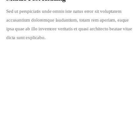
Sed ut perspiciatis unde omnis iste natus error sit voluptatem 
accusantium doloremque laudantium, totam rem aperiam, eaque 
ipsa quae ab illo inventore veritatis et quasi architecto beatae vitae 
dicta sunt explicabo. 
Weekend Getaway Ideas
JANUARY 28, 2020
Latest Fashion Rumors from Milan
FEBRUARY 24, 2020