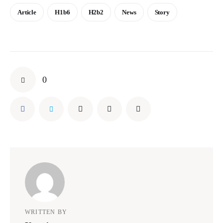
Article
H1b6
H2b2
News
Story
0
WRITTEN BY