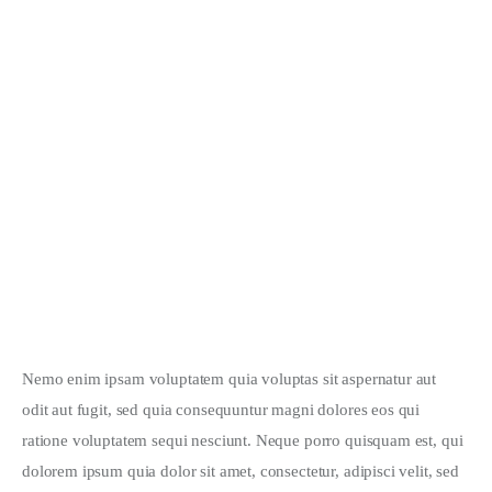
THEORIES
Are You Tired of Running in Time Circles?
Nemo enim ipsam voluptatem quia voluptas sit aspernatur aut 
odit aut fugit, sed quia consequuntur magni dolores eos qui 
ratione voluptatem sequi nesciunt. Neque porro quisquam est, qui 
dolorem ipsum quia dolor sit amet, consectetur, adipisci velit, sed 