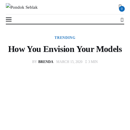
0
How You Envision Your Models
TRENDING
3 MIN
Read Time
SHARE POST
How You Envision Your Models
Profil
BY
BRENDA
MARCH 15, 2020
3 MIN
Berita
Kajian
Ruang Santri
PSB