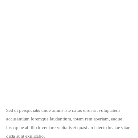
EVENTS
Roof Festival San Francisco: 2020 Highlights
Sed ut perspiciatis unde omnis iste natus error sit voluptatem 
accusantium loremque laudantium, totam rem aperiam, eaque 
ipsa quae ab illo inventore veritatis et quasi architecto beatae vitae 
dicta sunt explicabo. 