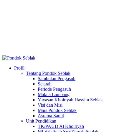
Profil
Tentang Pondok Seblak
Sambutan Pengasuh
Sejarah
Periode Pengasuh
Makna Lambang
Yayasan Khoiriyah Hasyim Seblak
Visi dan Misi
Mars Pondok Seblak
Asrama Santri
Unit Pendidikan
TK/PAUD Al Khoiriyah
MI Salafiyah Syafi’iyyah Seblak