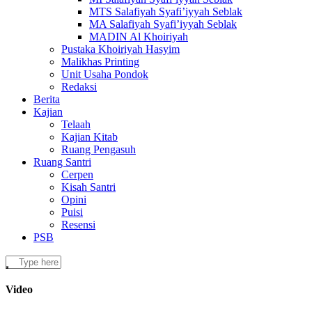
MTS Salafiyah Syafi’iyyah Seblak
MA Salafiyah Syafi’iyyah Seblak
MADIN Al Khoiriyah
Pustaka Khoiriyah Hasyim
Malikhas Printing
Unit Usaha Pondok
Redaksi
Berita
Kajian
Telaah
Kajian Kitab
Ruang Pengasuh
Ruang Santri
Cerpen
Kisah Santri
Opini
Puisi
Resensi
PSB
Video