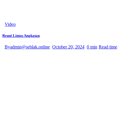
Video
Reuni Lintas Angkatan
By
admin@seblak.online
October 20, 2024
0 min
Read time