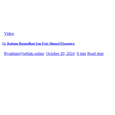
Video
12. Kultum Ramadhan Gus Faiz Ahmad Elsaputra
By
admin@seblak.online
October 20, 2024
0 min
Read time