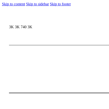
Skip to content
Skip to sidebar
Skip to footer
3K
3K
740
3K