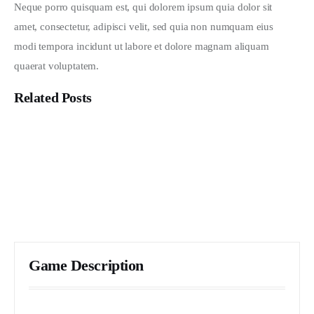
Neque porro quisquam est, qui dolorem ipsum quia dolor sit 
amet, consectetur, adipisci velit, sed quia non numquam eius 
modi tempora incidunt ut labore et dolore magnam aliquam 
quaerat voluptatem. 
Related Posts
Mau Jadi Apa Santri Kita?
San Francisco Art Gallery Grand Opening
Nature and Climate Shift in 2020
Game Description