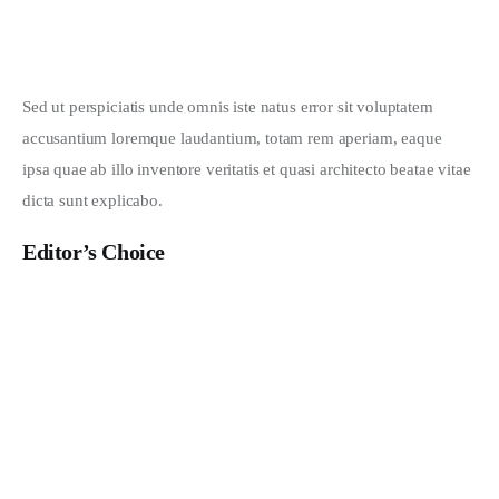
Sed ut perspiciatis unde omnis iste natus error sit voluptatem 
accusantium loremque laudantium, totam rem aperiam, eaque 
ipsa quae ab illo inventore veritatis et quasi architecto beatae vitae 
dicta sunt explicabo. 
Editor’s Choice
What Do You Like to Wear?
JANUARY 28, 2020