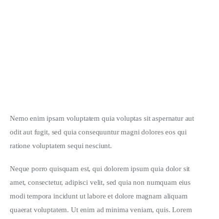
Must-Have’s for a New Project
JANUARY 28, 2020
Simple Hairstyles for Long Hair
JANUARY 28, 2020
Nemo enim ipsam voluptatem quia voluptas sit aspernatur aut 
odit aut fugit, sed quia consequuntur magni dolores eos qui 
ratione voluptatem sequi nesciunt.
Neque porro quisquam est, qui dolorem ipsum quia dolor sit 
amet, consectetur, adipisci velit, sed quia non numquam eius 
modi tempora incidunt ut labore et dolore magnam aliquam 
quaerat voluptatem. Ut enim ad minima veniam, quis. Lorem 