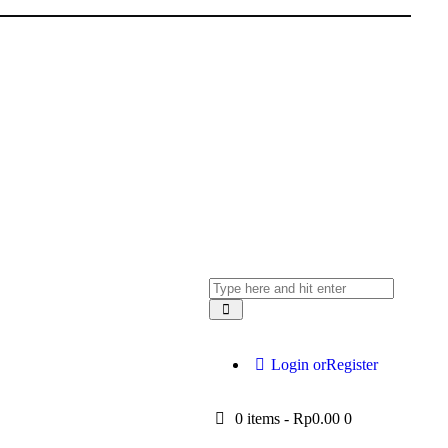
Login or
Register
0 items
-
Rp0.00
0