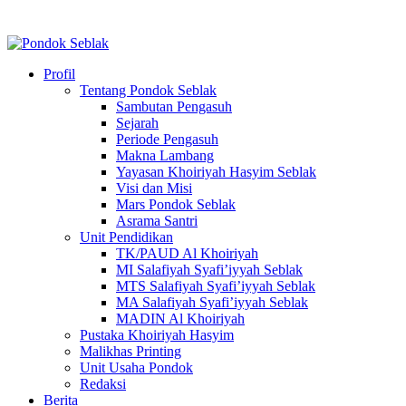
Profil
Tentang Pondok Seblak
Sambutan Pengasuh
Sejarah
Periode Pengasuh
Makna Lambang
Yayasan Khoiriyah Hasyim Seblak
Visi dan Misi
Mars Pondok Seblak
Asrama Santri
Unit Pendidikan
TK/PAUD Al Khoiriyah
MI Salafiyah Syafi’iyyah Seblak
MTS Salafiyah Syafi’iyyah Seblak
MA Salafiyah Syafi’iyyah Seblak
MADIN Al Khoiriyah
Pustaka Khoiriyah Hasyim
Malikhas Printing
Unit Usaha Pondok
Redaksi
Berita