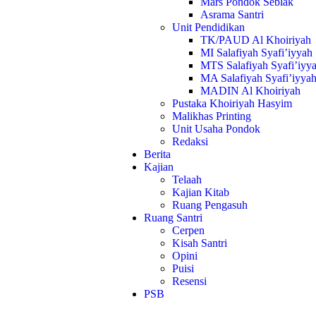
Mars Pondok Seblak
Asrama Santri
Unit Pendidikan
TK/PAUD Al Khoiriyah
MI Salafiyah Syafi’iyyah
MTS Salafiyah Syafi’iyy
MA Salafiyah Syafi’iyya
MADIN Al Khoiriyah
Pustaka Khoiriyah Hasyim
Malikhas Printing
Unit Usaha Pondok
Redaksi
Berita
Kajian
Telaah
Kajian Kitab
Ruang Pengasuh
Ruang Santri
Cerpen
Kisah Santri
Opini
Puisi
Resensi
PSB