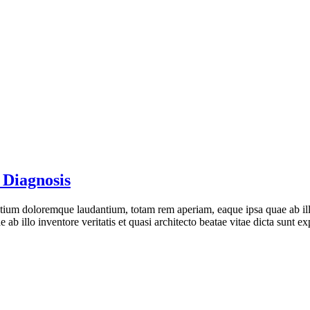
 Diagnosis
ntium doloremque laudantium, totam rem aperiam, eaque ipsa quae ab illo
 illo inventore veritatis et quasi architecto beatae vitae dicta sunt e