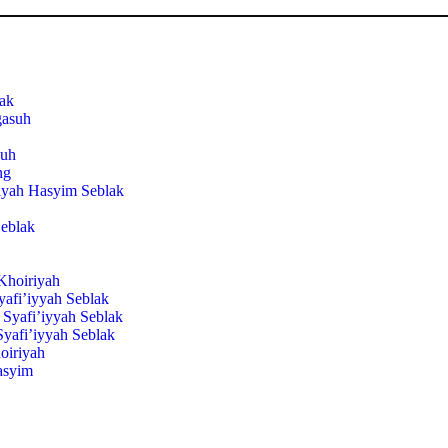
ak
gasuh
suh
ng
iyah Hasyim Seblak
eblak
hoiriyah
yafi’iyyah Seblak
Syafi’iyyah Seblak
yafi’iyyah Seblak
iriyah
asyim