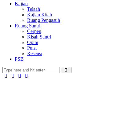
Kajian
Telaah
Kajian Kitab
Ruang Pengasuh
Ruang Santri
Cerpen
Kisah Santri
Opini
Puisi
Resensi
PSB