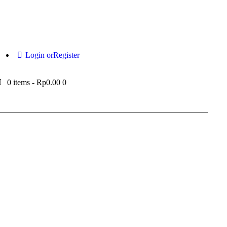
Login or
Register
0 items
-
Rp0.00
0