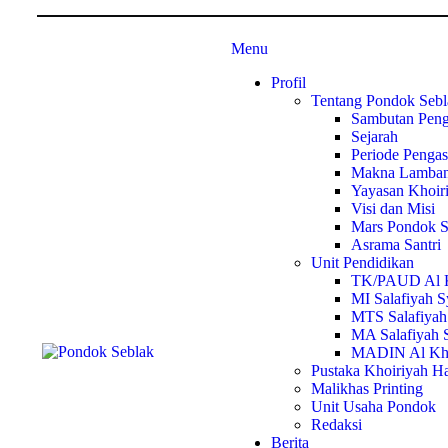
Menu
Profil
Tentang Pondok Sebl
Sambutan Pen
Sejarah
Periode Penga
Makna Lamba
Yayasan Khoir
Visi dan Misi
Mars Pondok S
Asrama Santri
Unit Pendidikan
TK/PAUD Al K
MI Salafiyah S
MTS Salafiyah 
MA Salafiyah S
MADIN Al Kho
Pustaka Khoiriyah H
Malikhas Printing
Unit Usaha Pondok
Redaksi
Berita