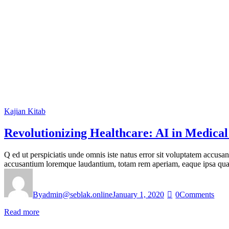
Kajian Kitab
Revolutionizing Healthcare: AI in Medical
Q ed ut perspiciatis unde omnis iste natus error sit voluptatem accusa
accusantium loremque laudantium, totam rem aperiam, eaque ipsa quae ab
By
admin@seblak.online
January 1, 2020
0
Comments
Read more