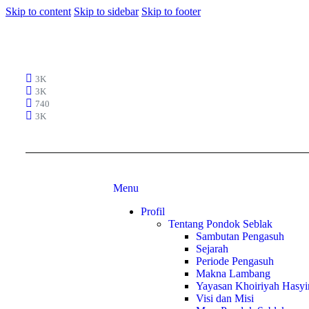
Skip to content
Skip to sidebar
Skip to footer
3K
3K
740
3K
Menu
Profil
Tentang Pondok Seblak
Sambutan Pengasuh
Sejarah
Periode Pengasuh
Makna Lambang
Yayasan Khoiriyah Hasyi
Visi dan Misi