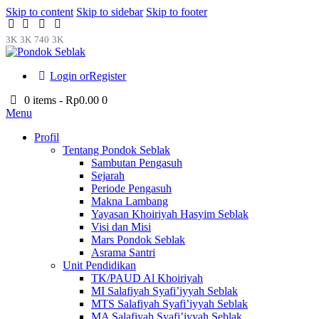
Skip to content
Skip to sidebar
Skip to footer
3K
3K
740
3K
Login or
Register
0 items
-
Rp0.00
0
Menu
Profil
Tentang Pondok Seblak
Sambutan Pengasuh
Sejarah
Periode Pengasuh
Makna Lambang
Yayasan Khoiriyah Hasyim Seblak
Visi dan Misi
Mars Pondok Seblak
Asrama Santri
Unit Pendidikan
TK/PAUD Al Khoiriyah
MI Salafiyah Syafi’iyyah Seblak
MTS Salafiyah Syafi’iyyah Seblak
MA Salafiyah Syafi’iyyah Seblak