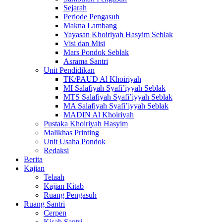
Sejarah
Periode Pengasuh
Makna Lambang
Yayasan Khoiriyah Hasyim Seblak
Visi dan Misi
Mars Pondok Seblak
Asrama Santri
Unit Pendidikan
TK/PAUD Al Khoiriyah
MI Salafiyah Syafi’iyyah Seblak
MTS Salafiyah Syafi’iyyah Seblak
MA Salafiyah Syafi’iyyah Seblak
MADIN Al Khoiriyah
Pustaka Khoiriyah Hasyim
Malikhas Printing
Unit Usaha Pondok
Redaksi
Berita
Kajian
Telaah
Kajian Kitab
Ruang Pengasuh
Ruang Santri
Cerpen
Kisah Santri