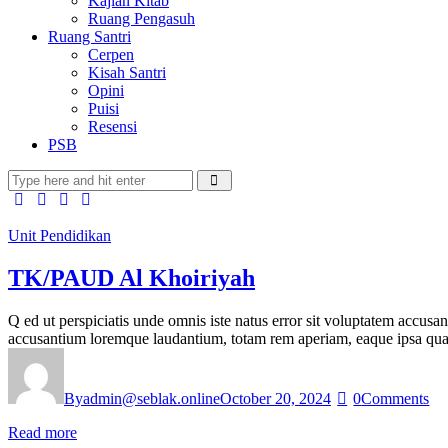
Kajian Kitab
Ruang Pengasuh
Ruang Santri
Cerpen
Kisah Santri
Opini
Puisi
Resensi
PSB
Unit Pendidikan
TK/PAUD Al Khoiriyah
Q ed ut perspiciatis unde omnis iste natus error sit voluptatem accusa
accusantium loremque laudantium, totam rem aperiam, eaque ipsa quae 
By
admin@seblak.online
October 20, 2024
0
Comments
Read more