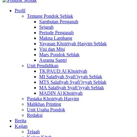
Profil
Tentang Pondok Seblak
Sambutan Pengasuh
Sejarah
Periode Pengasuh
Makna Lambang
Yayasan Khoiriyah Hasyim Seblak
Visi dan Misi
Mars Pondok Seblak
Asrama Santri
Unit Pendidikan
TK/PAUD Al Khoiriyah
MI Salafiyah Syafi’iyyah Seblak
MTS Salafiyah Syafi’iyyah Seblak
MA Salafiyah Syafi’iyyah Seblak
MADIN Al Khoiriyah
Pustaka Khoiriyah Hasyim
Malikhas Printing
Unit Usaha Pondok
Redaksi
Berita
Kajian
Telaah