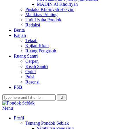
MADIN Al Khoiriyah
Pustaka Khoiriyah Hasyim
Malikhas Printing
Unit Usaha Pondok
Redaksi
Berita
Kajian
Telaah
Kajian Kitab
Ruang Pengasuh
Ruang Santri
Cerpen
Kisah Santri
Opini
Puisi
Resensi
PSB
Menu
Profil
Tentang Pondok Seblak
Sambutan Pengasuh