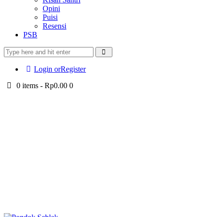
Opini
Puisi
Resensi
PSB
Login or
Register
0 items
-
Rp0.00
0