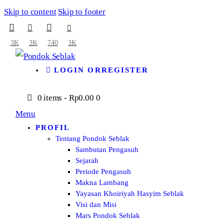
Skip to content
Skip to footer
3K
3K
740
3K
LOGIN OR
REGISTER
0 items
-
Rp0.00
0
Menu
PROFIL
Tentang Pondok Seblak
Sambutan Pengasuh
Sejarah
Periode Pengasuh
Makna Lambang
Yayasan Khoiriyah Hasyim Seblak
Visi dan Misi
Mars Pondok Seblak