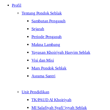
Profil
Tentang Pondok Seblak
Sambutan Pengasuh
Sejarah
Periode Pengasuh
Makna Lambang
Yayasan Khoiriyah Hasyim Seblak
Visi dan Misi
Mars Pondok Seblak
Asrama Santri
Unit Pendidikan
TK/PAUD Al Khoiriyah
MI Salafiyah Syafi’iyyah Seblak